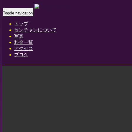
ジミ(Jimi)小山 小田林 タイ古式マッサ
Toggle navigation
ージ | センチャン
トップ
センチャンについて
Home
-
-
ジミ…
写真
料金一覧
アクセス
ブログ