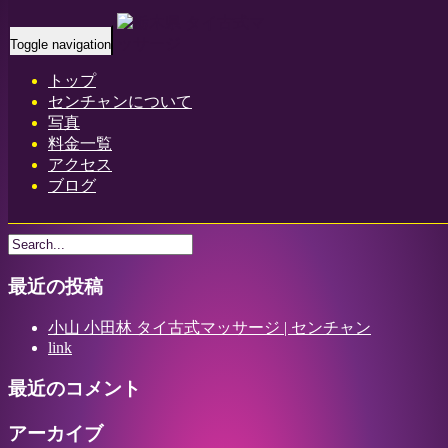
Home
-
お得な…
Toggle navigation
トップ
センチャンについて
写真
料金一覧
アクセス
お得なキャンペーン 栃木県 小山 タイ古式マッサージ | セン
ブログ
チャン
最近の投稿
小山 小田林 タイ古式マッサージ | センチャン
link
最近のコメント
アーカイブ