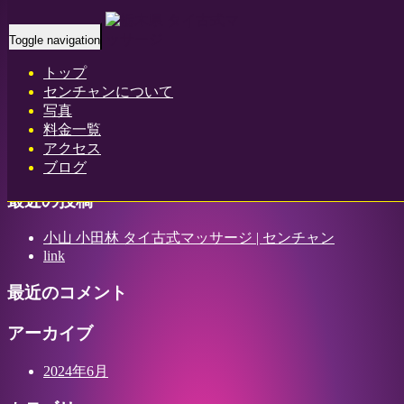
Home
-
アミ(…
Toggle navigation
トップ
センチャンについて
写真
アミ(Ami)小山 小田林 タイ古式マッサージ | センチャン
料金一覧
アクセス
ブログ
最近の投稿
小山 小田林 タイ古式マッサージ | センチャン
link
最近のコメント
アーカイブ
2024年6月