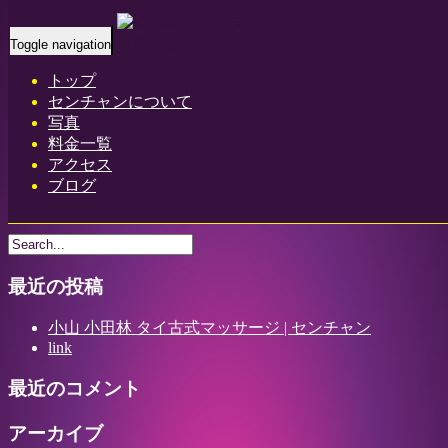
Home
-
サラ(…
Toggle navigation
トップ
センチャンについて
写真
料金一覧
アクセス
サラ(Sara)オシン ランカ タイ古式マッサージ | 小山犬塚 小田
ブログ
林小山 小田林 タイ古式マッサージ | センチャン
最近の投稿
小山 小田林 タイ古式マッサージ | センチャン
link
最近のコメント
アーカイブ