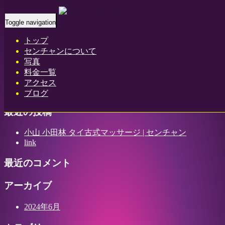
Home
-
ソダ…
Toggle navigation
トップ
センチャンについて
写真
ソダ(Soda)小山 小田林 タイ古式マッサージ | センチャン
料金一覧
アクセス
ブログ
最近の投稿
小山 小田林 タイ古式マッサージ | センチャン
link
最近のコメント
アーカイブ
2024年6月