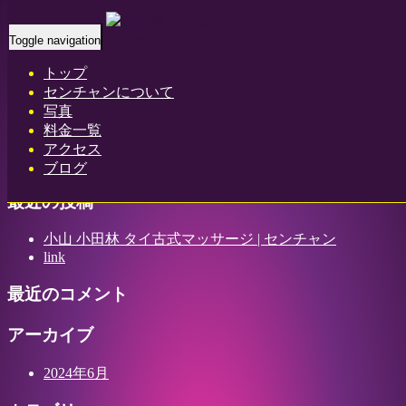
Home
-
ハナ(…
Toggle navigation
トップ
センチャンについて
写真
ハナ(Hana)小山 小田林 タイ古式マッサージ | センチャン
料金一覧
アクセス
ブログ
最近の投稿
小山 小田林 タイ古式マッサージ | センチャン
link
最近のコメント
アーカイブ
2024年6月