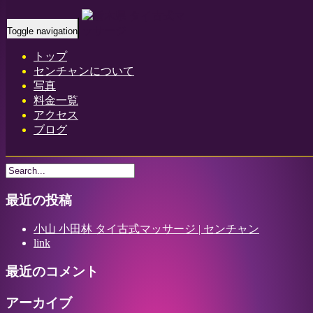
Home
-
ユーキ…
Toggle navigation
トップ
センチャンについて
写真
料金一覧
アクセス
ユーキン(Yukin)小山 小田林 タイ古式マッサージ | センチャ
ブログ
ン
最近の投稿
小山 小田林 タイ古式マッサージ | センチャン
link
最近のコメント
アーカイブ