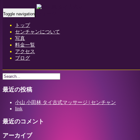
Home
-
リサ(…
Toggle navigation
トップ
センチャンについて
写真
料金一覧
アクセス
リサ(Lisa)オシン ランカ タイ古式マッサージ | 小山犬塚 小田
ブログ
林小山 小田林 タイ古式マッサージ | センチャン
最近の投稿
小山 小田林 タイ古式マッサージ | センチャン
link
最近のコメント
アーカイブ