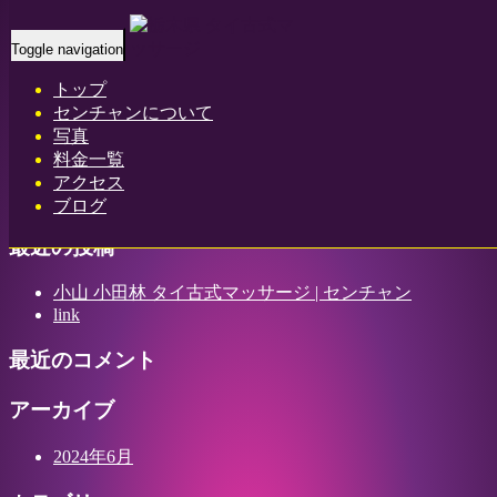
Home
-
アリス…
Toggle navigation
トップ
センチャンについて
写真
アリス(Alice)小山 小田林 タイ古式マッサージ | センチャン
料金一覧
アクセス
ブログ
最近の投稿
小山 小田林 タイ古式マッサージ | センチャン
link
最近のコメント
アーカイブ
2024年6月