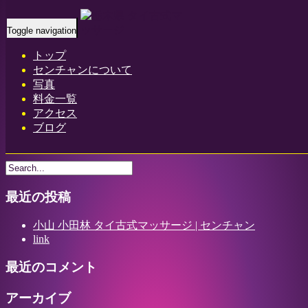
Home
-
シャワ…
Toggle navigation
トップ
センチャンについて
写真
料金一覧
アクセス
シャワールーム 栃木県 小山 小田林 タイ古式マッサージ | セ
ブログ
ンチャン
最近の投稿
小山 小田林 タイ古式マッサージ | センチャン
link
最近のコメント
アーカイブ